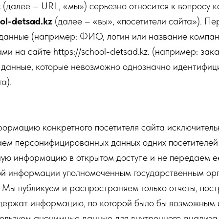
z
(далее – URL, «мы») серьезно относится к вопросу
ool-detsad.kz
(далее – «вы», «посетители сайта»). 
нные (например: ФИО, логин или название компании
 на сайте https://school-detsad.kz. (например: зака
данные, которые невозможно однозначно идентифици
а).
рмацию конкретного посетителя сайта исключительн
ваем персонифицированных данных одних посетителей
ую информацию в открытом доступе и не передаем е
акой информации уполномоченным государственным о
. Мы публикуем и распространяем только отчеты, по
содержат информацию, по которой было бы возможны
пользуем анонимные данные для внутреннего анализа,