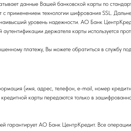
тывает данные Вашей банковской карты по стандарт
т с применением технологии шифрования SSL. Даль
 наивысший уровень надежности. АО Банк ЦентрКред
й аутентификации держателя карты используется прот
ершенному платежу, Вы можете обратиться в службу п
мация (имя, адрес, телефон, e-mail, номер кредитн
кредитной карты передаются только в зашифрованн
ей гарантирует АО Банк ЦентрКредит. Все операции